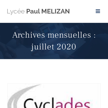
Passer
au
contenu
Archives mensuelles :
juillet 2020
RESULTATS DES EPREUVES ANTICIPEES DU BACCALAUREAT