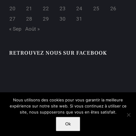
20
21
22
23
24
25
26
27
28
29
30
31
« Sep
Août »
RETROUVEZ NOUS SUR FACEBOOK
Nous utilisons des cookies pour vous garantir la meilleure
expérience sur notre site web. Si vous continuez à utiliser ce
site, nous supposerons que vous en êtes satisfait.
Lycée Melizan | 1908 -
2026 | Tous droits réservés |
Mentions
Légales
| Création
Major Design
Ok