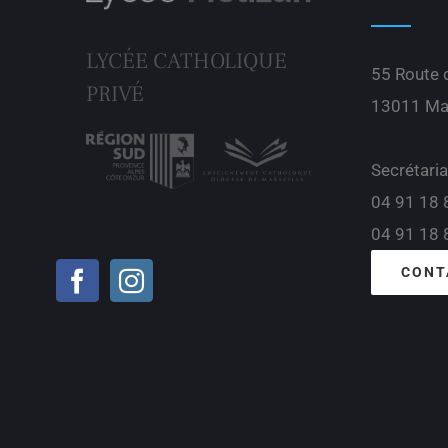
LYCÉE CATHOLIQUE
55 Route
PRIVÉ
13011 Mar
Secrétaria
04 91 18 
04 91 18 
CONT