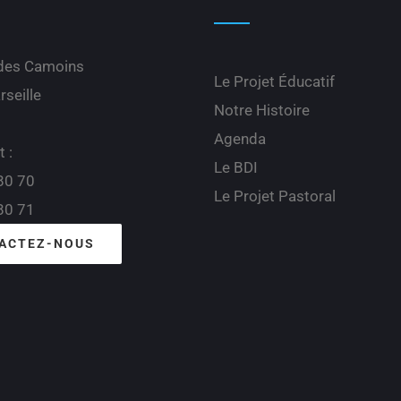
 des Camoins
Le Projet Éducatif
seille
Notre Histoire
Agenda
t :
Le BDI
80 70
Le Projet Pastoral
80 71
ACTEZ-NOUS