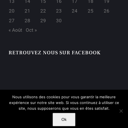
13
14
15
16
17
18
19
20
21
22
23
24
25
26
27
28
29
30
« Août
Oct »
RETROUVEZ NOUS SUR FACEBOOK
Nous utilisons des cookies pour vous garantir la meilleure
expérience sur notre site web. Si vous continuez à utiliser ce
site, nous supposerons que vous en êtes satisfait.
Lycée Melizan | 1908 -
2026 | Tous droits réservés |
Mentions
Légales
| Création
Major Design
Ok