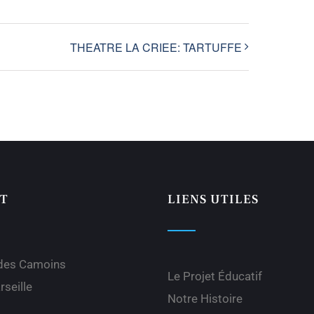
THEATRE LA CRIEE: TARTUFFE
T
LIENS UTILES
 des Camoins
Le Projet Éducatif
seille
Notre Histoire