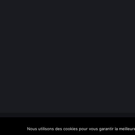
Lycée Melizan | 1908 -
2026 | Tous droits réservés |
Mentions Lé
Nous utilisons des cookies pour vous garantir la meilleur