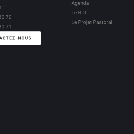
Agenda
t :
Le BDI
80 70
Le Projet Pastoral
80 71
ACTEZ-NOUS