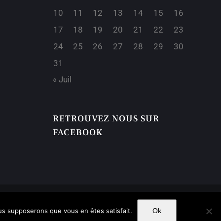
10
11
12
13
14
15
16
17
18
19
20
21
22
23
24
25
26
27
28
29
30
31
« Juil
RETROUVEZ NOUS SUR
FACEBOOK
ous supposerons que vous en êtes satisfait.
Ok