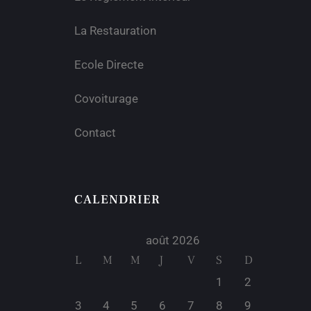
La Restauration
Ecole Directe
Covoiturage
Contact
CALENDRIER
août 2026
L
M
M
J
V
S
D
1
2
3
4
5
6
7
8
9