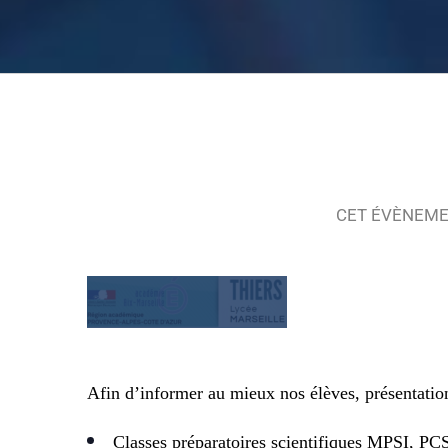
29
novembre
2022 à
3:30 PM
-
CET ÉVÈNEME
5:30 PM
Afin d’informer au mieux nos élèves, présentation
Classes préparatoires scientifiques MPSI, P