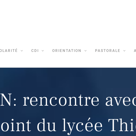
OLARITÉ
CDI
ORIENTATION
PASTORALE
 rencontre avec
joint du lycée Thi