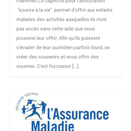
Flammes La cagnotte pour l'association
"sourire à la vie" permet d'offrir aux enfants
malades des activités auxquelles ils n'ont
pas accès sans cette aide que nous
pouvons leur offrir. Afin qu’ils puissent
s’évader de leur quotidien parfois lourd, se
créer des souvenirs et nous offrir des
sourires. C’est l’occasion [...]
Recommandations de l’Assurance Maladie