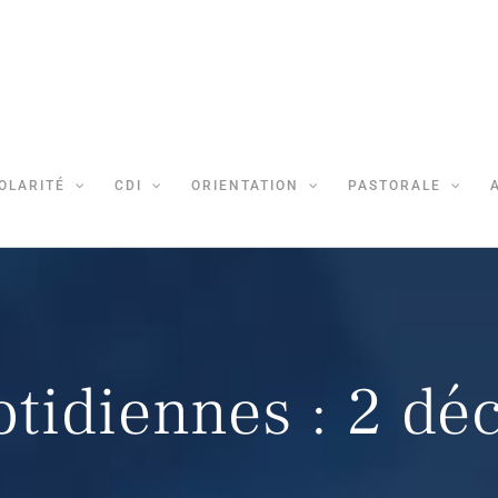
OLARITÉ
CDI
ORIENTATION
PASTORALE
otidiennes :
2 dé