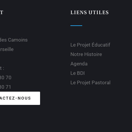
T
LIENS UTILES
 des Camoins
Le Projet Éducatif
seille
Notre Histoire
Agenda
t :
Le BDI
80 70
Le Projet Pastoral
80 71
ACTEZ-NOUS