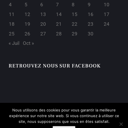
4
5
6
7
8
9
10
11
12
13
14
15
16
17
18
19
20
21
22
23
24
25
26
27
28
29
30
« Juil
Oct »
RETROUVEZ NOUS SUR FACEBOOK
Nous utilisons des cookies pour vous garantir la meilleure
expérience sur notre site web. Si vous continuez à utiliser ce
site, nous supposerons que vous en êtes satisfait.
Lycée Melizan | 1908 -
2026 | Tous droits réservés |
Mentions